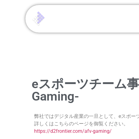
eスポーツチーム事
Gaming-
ノーコード
オペ
LP作り放
弊社ではデジタル産業の一旦として、eスポー
詳しくはこちらのページを御覧ください。
ィングの総合支援サー
https://d2frontier.com/afv-gaming/
WordPressを使った
雑な作業も、日々の運