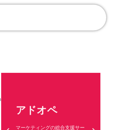
ノ
m
アドオペ
L
マーケティングの総合支援サー
Wor
ビス。複雑な作業も、日々の運