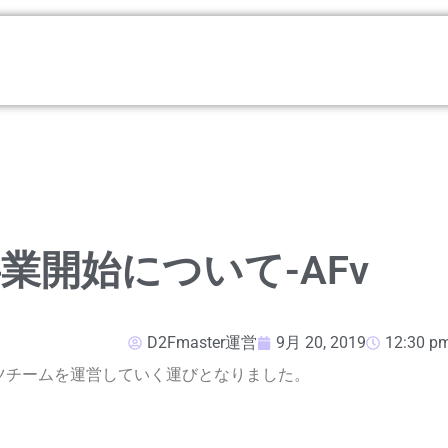
業開始について-AFv
で
D2Fmaster運営
9月 20, 2019
12:30 p
題
SHI-SO
ツチームを運営していく運びとなりました。
高品質ノー
PDFの閲覧情報を「自動録画」