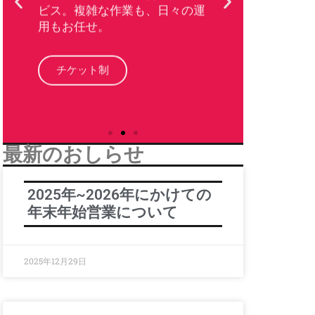
コード
用もお任せ。
ら更新
の価格
チケット制
月
最新のおしらせ
2025年~2026年にかけての
年末年始営業について
2025年12月29日